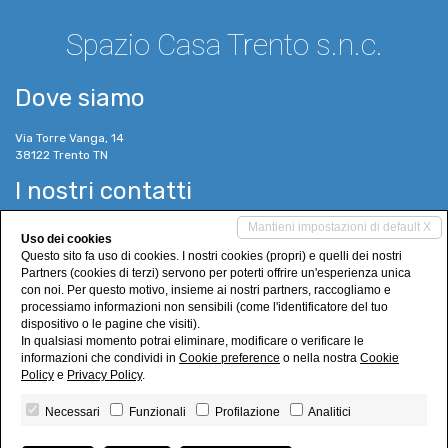
Spazio Casa Trento s.n.c.
Dove siamo
Via Torre Vanga, 14
38122 Trento TN
I nostri contatti
Mantieni impostazioni di default X
Tel. 0461 980999
Uso dei cookies
Cell. 348 8553276
Questo sito fa uso di cookies. I nostri cookies (propri) e quelli dei nostri
Cell. 335 7601313
Partners (cookies di terzi) servono per poterti offrire un'esperienza unica
info@spaziocasatrento.it
con noi. Per questo motivo, insieme ai nostri partners, raccogliamo e
www.spaziocasatrento.it
processiamo informazioni non sensibili (come l'identificatore del tuo
dispositivo o le pagine che visiti).
Social Networks
In qualsiasi momento potrai eliminare, modificare o verificare le
informazioni che condividi in
Cookie preference
o nella nostra
Cookie
Policy
e
Privacy Policy
.
Necessari
Funzionali
Profilazione
Analitici